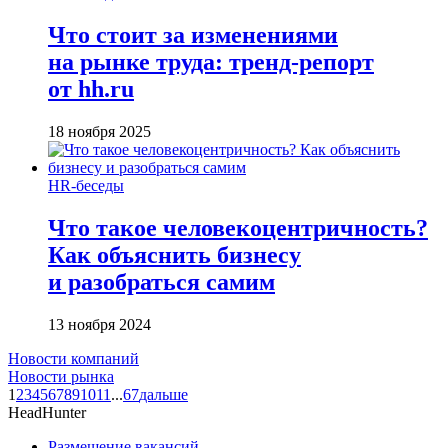
Что стоит за изменениями
на рынке труда: тренд-репорт
от hh.ru
18 ноября 2025
HR-беседы
Что такое человеко­центричность?
Как объяснить бизнесу
и разобраться самим
13 ноября 2024
Новости компаний
Новости рынка
1
2
3
4
5
6
7
8
9
10
11
...
67
дальше
HeadHunter
Размещение вакансий