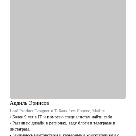
● нефтегаз, инженеры газ и ОВиК
С чем помогу:
● общепит, специалисты индустрии красоты, развлечения
• Перейти в диджитал: выбрать направление по душе,
● помогающие профессии
выстроить опору и план-капкан
● дизайнеры, SMM, event (организация мероприятий)
• Упаковывать опыт так, чтобы он был понятен работодателю
● юристы, безопасники, GR (Government Relations - связи с
и выделялся на фоне типовых откликов
государством) и др.
• Подготовиться к собеседованиям и тестовым задачам
• Использовать нейросети для своих задач без страха за
качество
• Прокачать карьерный нетворкинг
Кому могу помочь:
• Копирайтерам и редакторам на любом уровне
• Выпускникам курсов, которые откликаются и не получают
оффер
• Тем, кто хочет работать с нейросетями
• Тем, кто хочет найти подработку на удалёнке или фрилансе
Акдиль
Эрнисов
Я знаю рынок контента изнутри, вижу потенциал в опыте и
Lead Product Designer в Т-Банк / ex-Яндекс, Mail.ru
верю в каждого, с кем работала лично. Мне важно помочь
• Более 9 лет в IT и помогаю специалистам найти себя.
тебе увидеть твои сильные стороны, понять, куда двигаться
• Развиваю дизайн в регионах, веду блоги в телеграме и
дальше, и собрать реалистичный план развития.
инстаграм.
• Занимаюсь менторством и карьерными консультациями с