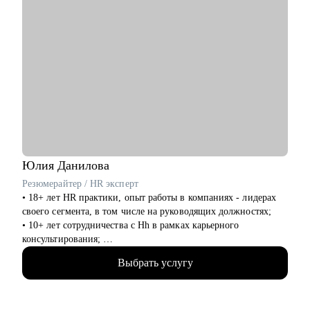
Юлия
Данилова
Резюмерайтер / HR эксперт
• 18+ лет HR практики, опыт работы в компаниях - лидерах
своего сегмента, в том числе на руководящих должностях;
• 10+ лет сотрудничества с Hh в рамках карьерного
консультирования;
• 3000+ составленных резюме для специалистов различного
Выбрать услугу
уровня и специализации;
• 500+ продуктивных карьерных консультаций, подготовки к
интервью и самопрезентации.