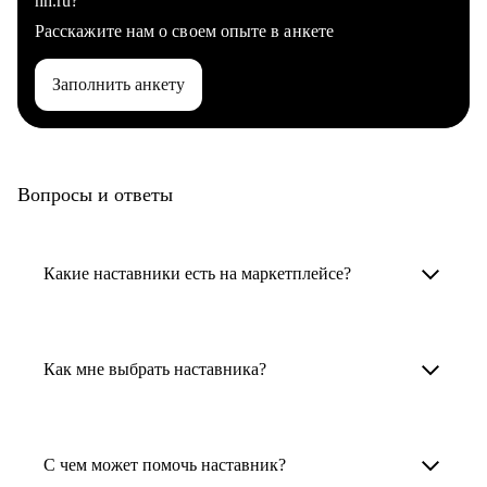
hh.ru?
Расскажите нам о своем опыте в анкете
Заполнить анкету
Вопросы и ответы
Какие наставники есть на маркетплейсе?
Карьерные наставники — это HR-
специалисты, карьерные консультанты,
Как мне выбрать наставника?
психологи, резюмерайтеры и менторы.
Умный поиск поможет в три клика выбрать
Менторы работают в ИТ, дизайне, других
наставника для достижения вашей цели.
С чем может помочь наставник?
узкоспециализированных сферах. Они