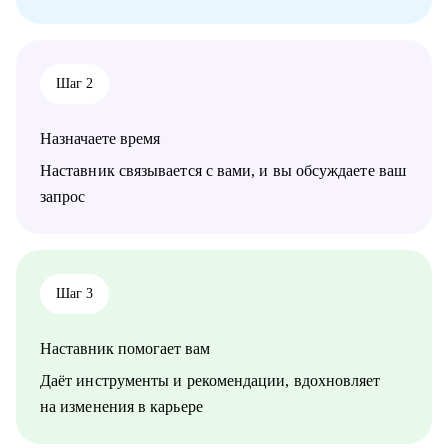
• Тем, кто хочет стать дизайнером в IT
• Тем, кто хочет войти в IT и начать строить карьеру с нуля,
но не знает с чего начать
Шаг 2
Обращайся ко мне, если нужна помощь с трудоустройством,
ростом на текущем месте работы или определением куда и
как расти
Назначаете время
Наставник связывается с вами, и вы обсуждаете ваш
запрос
Шаг 3
Наставник помогает вам
Даёт инструменты и рекомендации, вдохновляет
на изменения в карьере