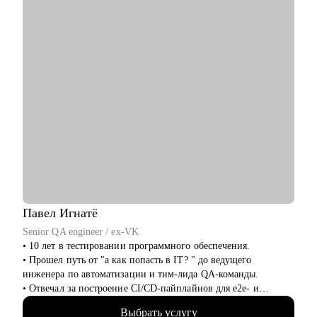
• Выстроить процессы в команде и понять, какие хард- и
софт-скиллы стоит развивать именно вам
• Разобраться с продуктовой аналитикой, метриками и
исследованиями
• Просто поговорить по-человечески, если вы чувствуете, что
застряли, запутались или не понимаете, куда двигаться
дальше :)
Павел
Игнатё
Senior QA engineer / ex-VK
• 10 лет в тестировании программного обеспечения.
• Прошел путь от "а как попасть в IT? " до ведущего
инженера по автоматизации и тим-лида QA-команды.
• Отвечал за построение CI/CD-пайплайнов для e2e- и
интеграционных тестов в банковской сфере и b2b.
Выбрать услугу
• Интервьюировал и набирал в команду более 30