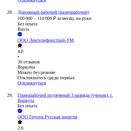
Дорожный рабочий (разнорабочий)
100 000
–
110 000
₽
за месяц,
на руки
Без опыта
Вахта
ООО
Лентелефонстрой-УМ
4.0
•
30
отзывов
Воркута
Можно без резюме
Откликнитесь среди первых
Откликнуться
Горнорабочий подземный 3 разряда (ученик), г.
Воркута
Без опыта
ООО
Группа Русская энергия
2.6