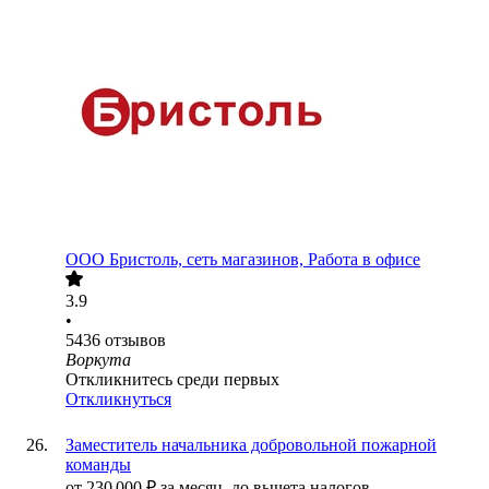
ООО
Бристоль, сеть магазинов, Работа в офисе
3.9
•
5436
отзывов
Воркута
Откликнитесь среди первых
Откликнуться
Заместитель начальника добровольной пожарной
команды
от
230 000
₽
за месяц,
до вычета налогов