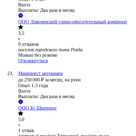
Вахта
Выплаты: Два раза в месяц
ООО
Ловозерский горно-обогатительный комбинат
3.5
•
9
отзывов
поселок городского типа Ревда
Можно без резюме
Откликнуться
Машинист автокрана
до
250 000
₽
за месяц,
на руки
Опыт 1-3 года
Вахта
Выплаты: Два раза в месяц
ООО
Бт Шиппинг
5.0
•
1
отзыв
вахтовый посёлок Харасавэй, посёлок мыса